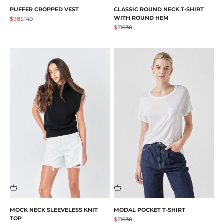
PUFFER CROPPED VEST
CLASSIC ROUND NECK T-SHIRT
WITH ROUND HEM
促销价格
原价
$98
$140
促销价格
原价
$21
$30
MOCK NECK SLEEVELESS KNIT
MODAL POCKET T-SHIRT
TOP
促销价格
原价
$21
$30