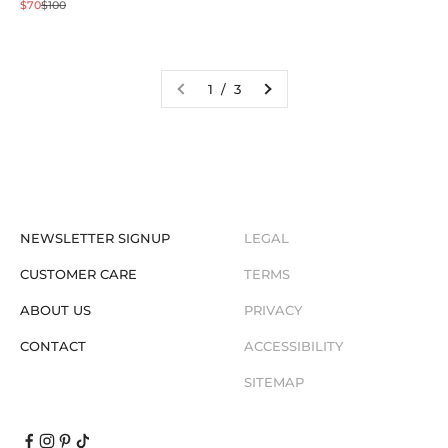
促销价格
原价
$70
$100
1 / 3
NEWSLETTER SIGNUP
LEGAL
CUSTOMER CARE
TERMS
ABOUT US
PRIVACY
CONTACT
ACCESSIBILITY
SITEMAP