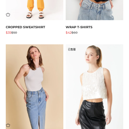
CROPPED SWEATSHIRT
WRAP T-SHIRTS
促销价格
原价
促销价格
原价
$35
$50
$42
$60
已售罄