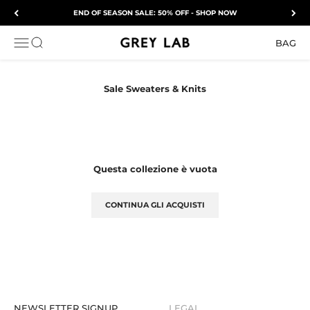
Vai al contenuto
END OF SEASON SALE: 50% OFF - SHOP NOW
Grey Lab
APRI IL MENU DI NAVIGAZIONE
Mostra il menu di ricerca
BAG
Questa collezione è vuota
CONTINUA GLI ACQUISTI
NEWSLETTER SIGNUP
LEGAL