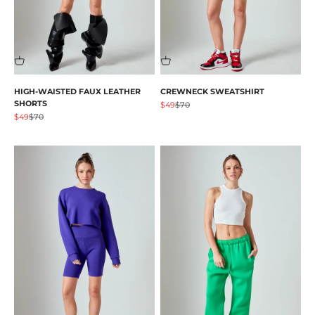
HIGH-WAISTED FAUX LEATHER
CREWNECK SWEATSHIRT
SHORTS
Prezzo scontato
Prezzo
$49
$70
Prezzo scontato
Prezzo
$49
$70