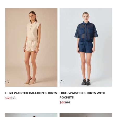
HIGH WAISTED BALLOON SHORTS
HIGH-WAISTED SHORTS WITH
POCKETS
Prezzo scontato
Prezzo
$49
$70
Prezzo scontato
Prezzo
$60
$85