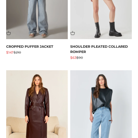
CROPPED PUFFER JACKET
SHOULDER PLEATED COLLARED
ROMPER
Prezzo scontato
Prezzo
$147
$210
Prezzo scontato
Prezzo
$63
$90