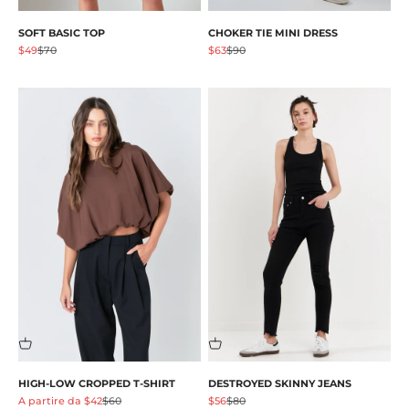
SOFT BASIC TOP
CHOKER TIE MINI DRESS
Prezzo scontato
Prezzo
Prezzo scontato
Prezzo
$49
$70
$63
$90
HIGH-LOW CROPPED T-SHIRT
DESTROYED SKINNY JEANS
Prezzo scontato
Prezzo
Prezzo scontato
Prezzo
A partire da $42
$60
$56
$80