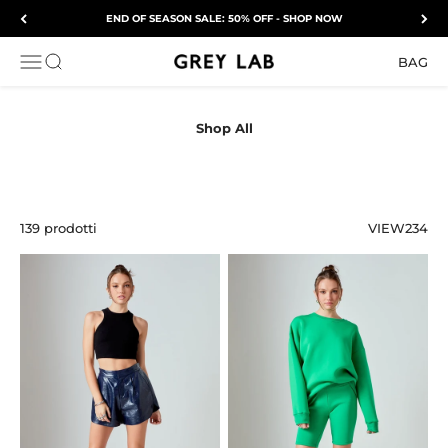
Vai al contenuto
END OF SEASON SALE: 50% OFF - SHOP NOW
Grey Lab
APRI IL MENU DI NAVIGAZIONE
Mostra il menu di ricerca
BAG
139 prodotti
VIEW
2
3
4