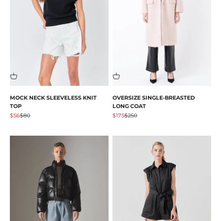
MOCK NECK SLEEVELESS KNIT
OVERSIZE SINGLE-BREASTED
TOP
LONG COAT
Prezzo scontato
Prezzo
Prezzo scontato
Prezzo
$56
$80
$175
$250