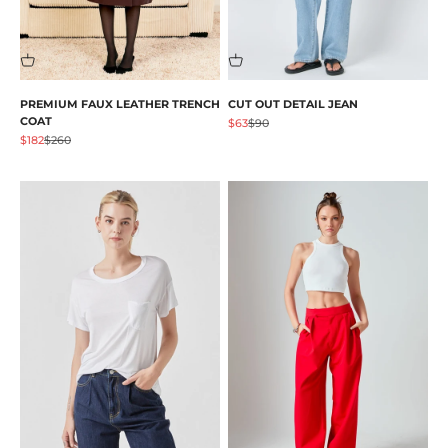
PREMIUM FAUX LEATHER TRENCH
CUT OUT DETAIL JEAN
COAT
Prezzo scontato
Prezzo
$63
$90
Prezzo scontato
Prezzo
$182
$260