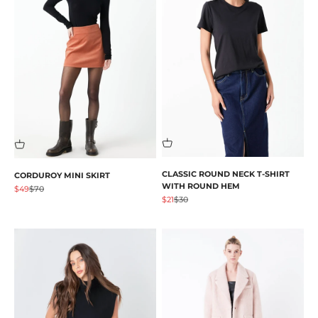
CLASSIC ROUND NECK T-SHIRT
CORDUROY MINI SKIRT
WITH ROUND HEM
Prezzo scontato
Prezzo
$49
$70
Prezzo scontato
Prezzo
$21
$30