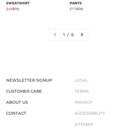
PANTS
SWEATSHIRT
Prezzo scontato
Prezzo
Prezzo scontato
Prezzo
$77
$110
$49
$70
1 / 6
NEWSLETTER SIGNUP
LEGAL
CUSTOMER CARE
TERMS
ABOUT US
PRIVACY
CONTACT
ACCESSIBILITY
SITEMAP