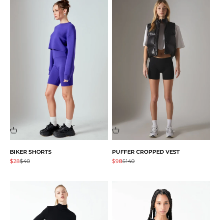
BIKER SHORTS
PUFFER CROPPED VEST
Prezzo scontato
Prezzo
Prezzo scontato
Prezzo
$28
$40
$98
$140