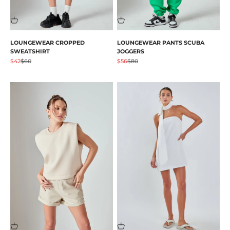
LOUNGEWEAR CROPPED
LOUNGEWEAR PANTS SCUBA
SWEATSHIRT
JOGGERS
Prezzo scontato
Prezzo
Prezzo scontato
Prezzo
$42
$60
$56
$80