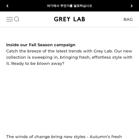
내용으로 건너뛰기
여기에서 무언가를 발표하십시오
Grey Lab
탐색 메뉴 열기
검색 열기
BAG
Inside our Fall Season campaign
Catch the breeze of the latest trends with Grey Lab. Our new
collection is sweeping in, bringing fresh, effortless style with
it. Ready to be blown away?
The winds of change bring new styles - Autumn’s fresh