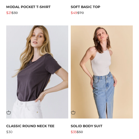
MODAL POCKET T-SHIRT
SOFT BASIC TOP
Prix de vente
Prix normal
Prix de vente
Prix normal
$21
$30
$49
$70
CLASSIC ROUND NECK TEE
SOLID BODY SUIT
Prix de vente
Prix de vente
Prix normal
$30
$35
$50