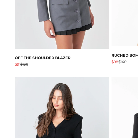
RUCHED BOM
OFF THE SHOULDER BLAZER
Angebot
Regulärer 
$98
$140
Angebot
Regulärer Preis
$91
$130