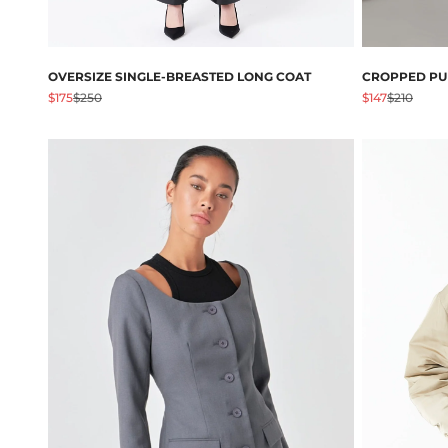
OVERSIZE SINGLE-BREASTED LONG COAT
CROPPED PU
Angebot
Regulärer Preis
Angebot
Regulärer 
$175
$250
$147
$210