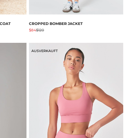
 COAT
CROPPED BOMBER JACKET
Angebot
Regulärer Preis
$84
$120
AUSVERKAUFT