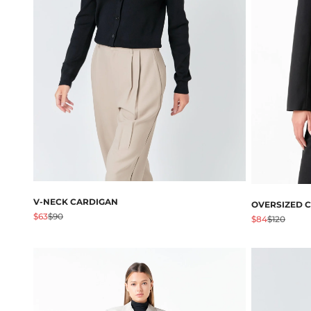
V-NECK CARDIGAN
OVERSIZED 
Angebot
Regulärer Preis
$63
$90
Angebot
Regulärer 
$84
$120