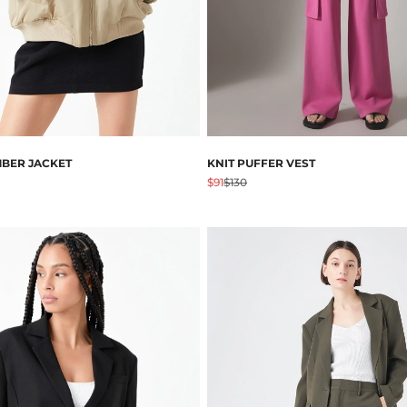
BER JACKET
KNIT PUFFER VEST
Preis
Angebot
Regulärer Preis
$91
$130