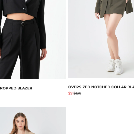
OVERSIZED NOTCHED COLLAR BL
CROPPED BLAZER
Angebot
Regulärer Preis
$91
$130
Preis