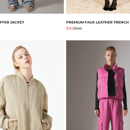
FFER JACKET
PREMIUM FAUX LEATHER TRENCH
Preis
Angebot
Regulärer Preis
$182
$260