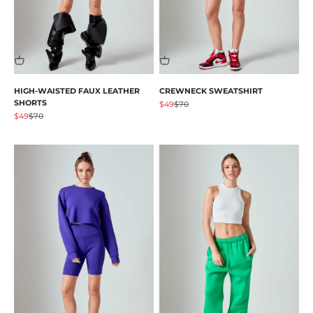
HIGH-WAISTED FAUX LEATHER
CREWNECK SWEATSHIRT
SHORTS
Angebot
Regulärer Preis
$49
$70
Angebot
Regulärer Preis
$49
$70