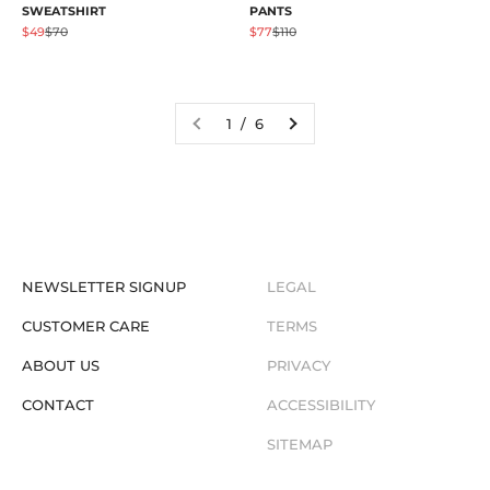
PANTS
SWEATSHIRT
Angebot
Regulärer Preis
Angebot
Regulärer Preis
$77
$110
$49
$70
1 / 6
NEWSLETTER SIGNUP
LEGAL
CUSTOMER CARE
TERMS
ABOUT US
PRIVACY
CONTACT
ACCESSIBILITY
SITEMAP