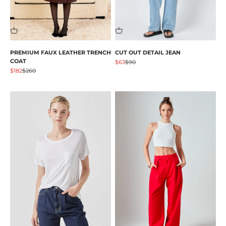
PREMIUM FAUX LEATHER TRENCH
CUT OUT DETAIL JEAN
COAT
Angebot
Regulärer Preis
$63
$90
Angebot
Regulärer Preis
$182
$260