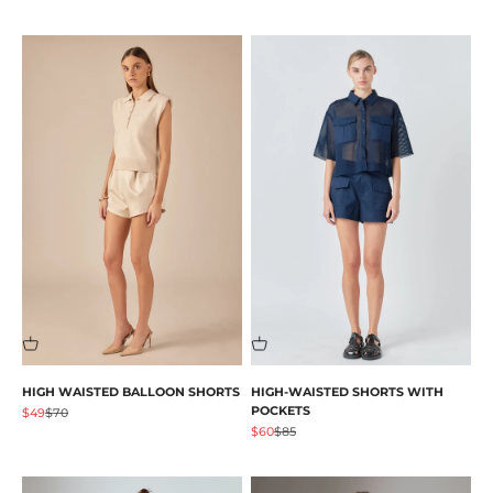
HIGH WAISTED BALLOON SHORTS
HIGH-WAISTED SHORTS WITH
POCKETS
Angebot
Regulärer Preis
$49
$70
Angebot
Regulärer Preis
$60
$85