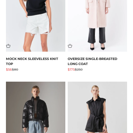
MOCK NECK SLEEVELESS KNIT
OVERSIZE SINGLE-BREASTED
TOP
LONG COAT
Angebot
Regulärer Preis
Angebot
Regulärer Preis
$56
$80
$175
$250