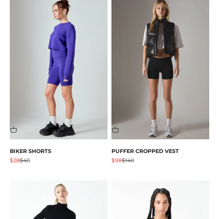
BIKER SHORTS
PUFFER CROPPED VEST
Angebot
Regulärer Preis
Angebot
Regulärer Preis
$28
$40
$98
$140