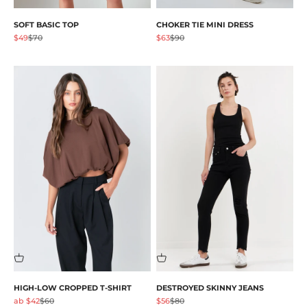
SOFT BASIC TOP
CHOKER TIE MINI DRESS
Angebot
Regulärer Preis
Angebot
Regulärer Preis
$49
$70
$63
$90
HIGH-LOW CROPPED T-SHIRT
DESTROYED SKINNY JEANS
Angebot
Regulärer Preis
Angebot
Regulärer Preis
ab $42
$60
$56
$80