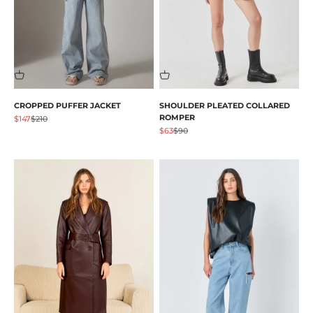
CROPPED PUFFER JACKET
SHOULDER PLEATED COLLARED
ROMPER
Angebot
Regulärer Preis
$147
$210
Angebot
Regulärer Preis
$63
$90