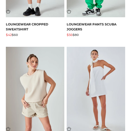
LOUNGEWEAR CROPPED
LOUNGEWEAR PANTS SCUBA
SWEATSHIRT
JOGGERS
Angebot
Regulärer Preis
Angebot
Regulärer Preis
$42
$60
$56
$80