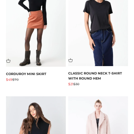
CLASSIC ROUND NECK T-SHIRT
CORDUROY MINI SKIRT
WITH ROUND HEM
Angebot
Regulärer Preis
$49
$70
Angebot
Regulärer Preis
$21
$30