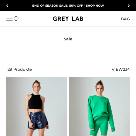
Zum Inhalt springen
END OF SEASON SALE: 50% OFF - SHOP NOW
Grey Lab
NAVIGATIONSMENÜ ÖFFNEN
Suche öffnen
BAG
129 Produkte
VIEW
2
3
4